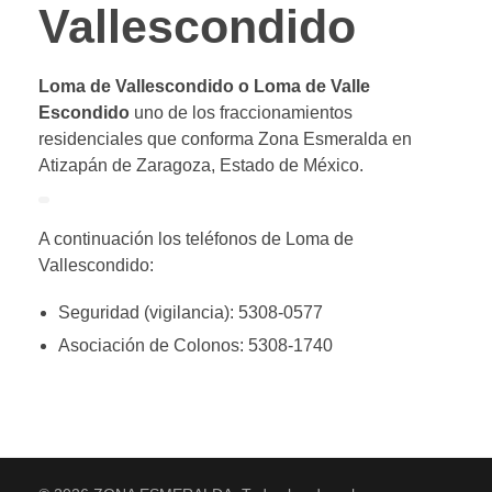
La Estadía
Vallescondido
City Center
Plazas del Condado Viena
Loma de Vallescondido o Loma de Valle
REDES
Galerías Atizápan
Prado Largo
Escondido
uno de los fraccionamientos
residenciales que conforma Zona Esmeralda en
Praga Plazas del Condado
Atizapán de Zaragoza, Estado de México.
Grupo FB
Facebook
A continuación los teléfonos de Loma de
Vallescondido:
Instagram
Seguridad (vigilancia): 5308-0577
Twitter
Asociación de Colonos: 5308-1740
FB Bienes Raíces